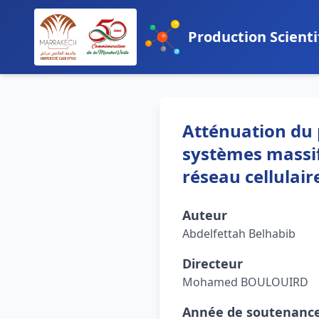
Production Scienti
Atténuation du 
systèmes massifs
réseau cellulai
Auteur
Abdelfettah Belhabib
Directeur
Mohamed BOULOUIRD
Année de soutenanc