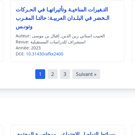
التـغيرات المناخيـة وتأثيراتهـا في الحـركات
الـخضر في البلـدان العربيـة: حالتـا المغـرب
وتونـس
الحبيب استاتي زين الدين, إقبال بن موسى
Auteur:
استشراف للدراسات المستقبلية
Revue:
Année:
2023
DOI:
10.31430/afkx2400
1
2
3
Suivant »
وسائط التواصل الاجتماعي ومحاصرة المحتوى