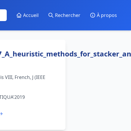
Accueil
Rechercher
À propos
_A_heuristic_methods_for_stacker_an
s VIII, French, J (IEEE
STIQUA'2019
 →