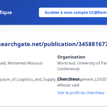
fique
Accéder à mon compte UC@Rech
earchgate.net/publication/345881677
Organisation
i Said, Mohamed Mazouzi
Montreuil, University of Pari
Conference)
Chercheur
loquium_of_Logistics_and_Supply_Chain_Management_LOGI
elfezazi said
Voir le profil du chercheur